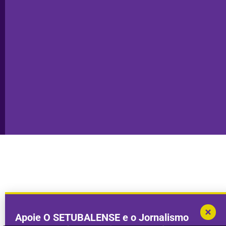
Política de
Seixal
Privacidade
Sesimbra
Declaração de
Transparência
Setúbal
Publicidade
Sines
Copyright © 2025. Todos os direitos
Desenvolvimento por
Megasites
em
reservados.
parceria com
DWSI
Apoie O SETUBALENSE e o Jornalismo