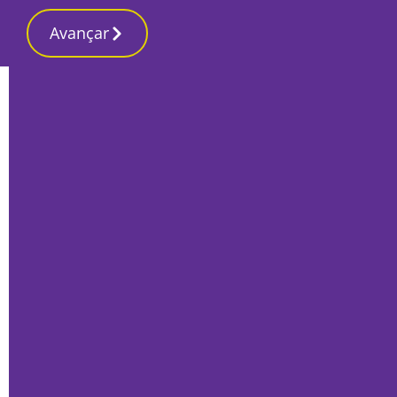
Avançar
Início
Desporto
‘Tiro’ de André Mesquita vale triunfo aos
sadinos sobre o Oliveira do Hospital
Por
Ricardo Lopes Pereira
Fevereiro 9, 2022