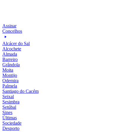
Assinar
Concelhos
Alcácer do Sal
Alcochete
Almada
Barreiro
Grândola
Moita
Montijo
Odemira
Palmela
Santiago do Cacém
Seixal
Sesimbra
Setúbal
Sines
Últimas
Sociedade
Desporto