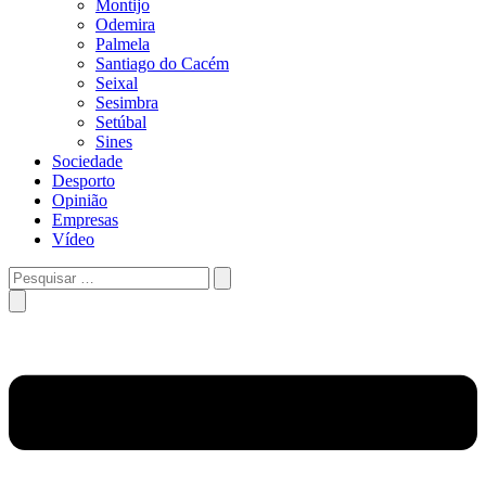
Montijo
Odemira
Palmela
Santiago do Cacém
Seixal
Sesimbra
Setúbal
Sines
Sociedade
Desporto
Opinião
Empresas
Vídeo
Pesquisar
…