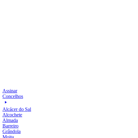
Assinar
Concelhos
Alcácer do Sal
Alcochete
Almada
Barreiro
Grândola
Moita