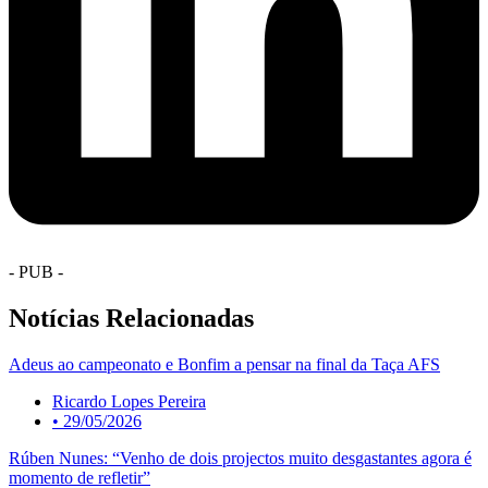
- PUB -
Notícias Relacionadas
Adeus ao campeonato e Bonfim a pensar na final da Taça AFS
Ricardo Lopes Pereira
•
29/05/2026
Rúben Nunes: “Venho de dois projectos muito desgastantes agora é
momento de refletir”