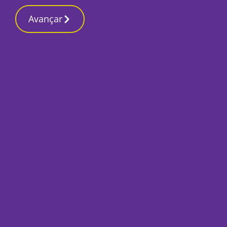
Contactos redaç
10 Março 2026, Terça-feira 1:11 AM
Avançar
Início
Desporto
Santa Clara estrag
Por
Ricardo Lopes Pereira
Dezembro 23, 2018