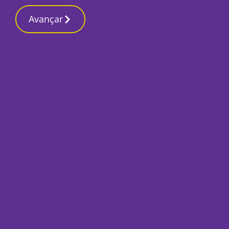
Contactos red
2 Março 2026, Segunda-feira 8:40 PM
Avançar
Início
Desporto
Pinhalnovense dec
Assembleia Geral 
Jorge
Por
José Pina
Junho 5, 2024