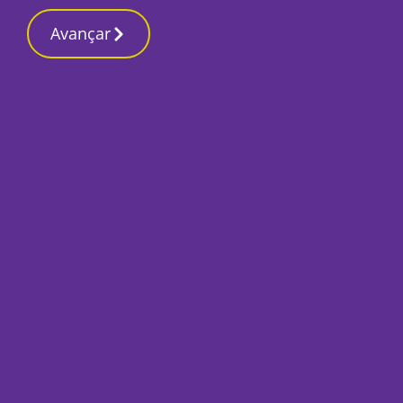
Contactos redaçã
3 Março 2026, Terça-feira 6:52 PM
Avançar
Início
Desporto
Pescadores da Cap
fechada com o Ba
Por
José Pina
Fevereiro 2, 2024