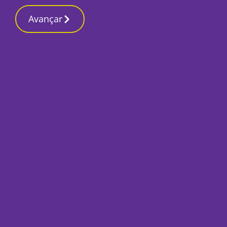
Contactos reda
11 Março 2026, Quarta-feira 1:23 PM
Avançar
Início
Desporto
No domingo todos 
Estádio Alfredo da 
Por
José Pina
Fevereiro 18, 2022