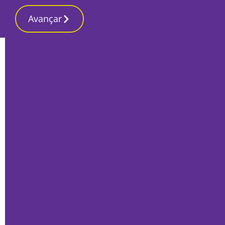
Avançar
Início
Desporto
Moitense espreita terceiro lugar na
recepção ao Comércio Indústria
Por
José Pina
Dezembro 15, 2022