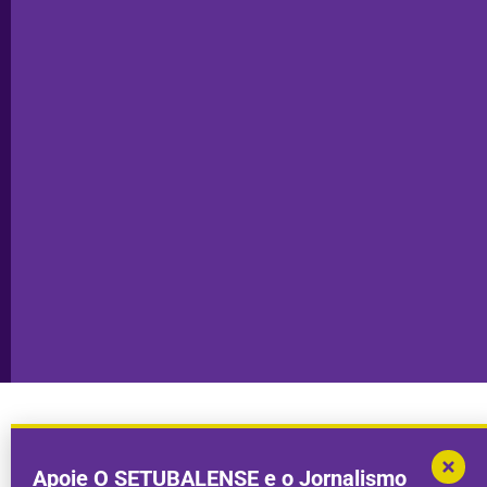
Editorial
Palmela
Ficha
Santiago
Técnica
do Cacém
Capa do Dia
Política de
Seixal
Privacidade
Sesimbra
Declaração de
Transparência
Setúbal
Publicidade
Sines
Copyright © 2025. Todos os direitos
Desenvolvimento por
Megasites
em
reservados.
parceria com
DWSI
Apoie O SETUBALENSE e o Jornalismo