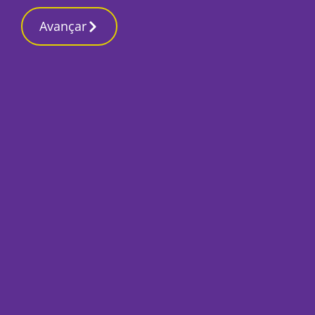
Contactos reda
19 Março 2026, Quinta-feira 2:53 PM
Avançar
Início
Desporto
Moitense atravessa
Por
José Pina
Março 17, 2022