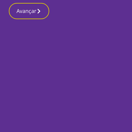
Contactos redação
8 Março 2026, Domingo 6:35 PM
Avançar
Início
Desporto
Mendy e Cádiz tive
pontos ao Vitória
Por
Ricardo Lopes Pereira
Novembro 11, 2018