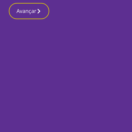
Contactos reda
19 Março 2026, Quinta-feira 8:39 PM
Avançar
Início
Desporto
Invasão sadina à M
Cova da Piedade
Por
Ricardo Lopes Pereira
Fevereiro 25, 2022