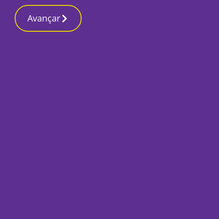
Contactos reda
19 Março 2026, Quinta-feira 3:14 AM
Avançar
Início
Desporto
Grande Prémio de F
domingo em circui
Por
Mariana Pombo
Março 10, 2022