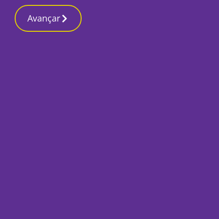
Contactos redaç
24 Junho 2026, Quarta-feira 7:28 AM
Avançar
Início
Desporto
Futebol de praia: S
perde com Chelas n
semana
Por
José Pina
Junho 24, 2026