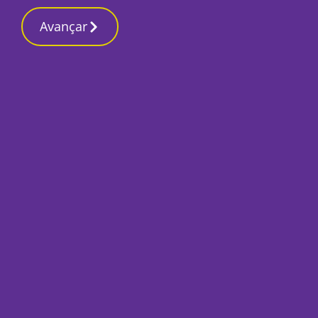
Avançar
Início
Desporto
“Fomos durante 10 meses a equipa que
melhor futebol praticou” – Tó Pê,
treinador do GD Alcochetense
Por
José Pina
Maio 30, 2025