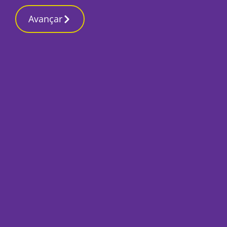
Contactos r
16 Março 2026, Segunda-feira 11:22 AM
Avançar
Início
Desporto
Equipa principal a
Vitória
Por
Ricardo Lopes Pereira
Novembro 20, 2018