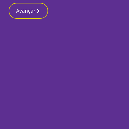
Avançar
Início
Desporto
“É com o coração cheio de orgulho que
assumo a presidência do clube” – Fábio
Faustino, presidente do Vasco da Gama
AC
Por
José Pina
Junho 9, 2025