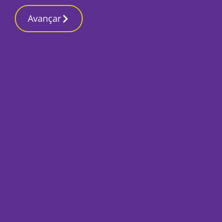
Contactos redaç
5 Março 2026, Quinta-feira 2:29 PM
Avançar
Início
Desporto
Desp. Fabril festej
goleada
Por
José Pina
Maio 5, 2019