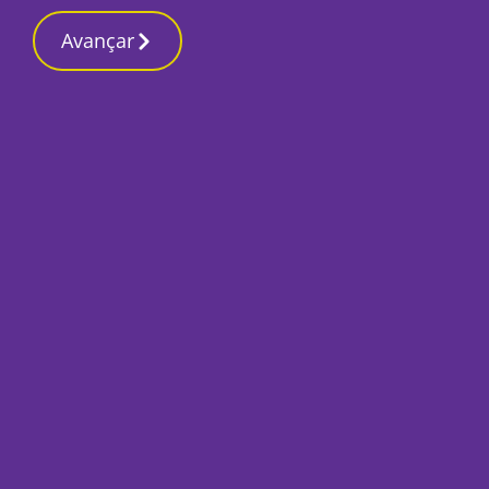
Contactos redação
5 Julho 2026, Domingo 8:27 PM
Avançar
Início
Desporto
Bruninho: “União, 
fizeram-nos alcanç
desejávamos”
Por
Ricardo Lopes Pereira
Julho 5, 2026