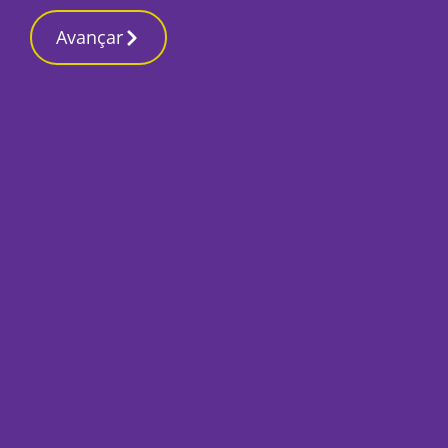
Contactos reda
12 Março 2026, Quinta-feira 9:32 AM
Avançar
Início
Desporto
Amora vence Lusita
comando da Série
Por
José Pina
Outubro 26, 2020