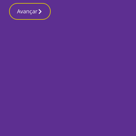
Avançar
Início
Desporto
Almada Atlético Clube aguarda
ansiosamente por novidades de grande
relevo para o seu futuro
Por
José Pina
Julho 17, 2025