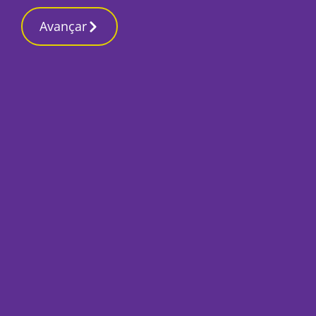
Contactos reda
10 Março 2026, Terça-feira 12:52 AM
Avançar
Início
Desporto
ALCOCHETENSE: Pe
grande orgulho em 
fantástico grupo d
Por
José Pina
Novembro 15, 2018