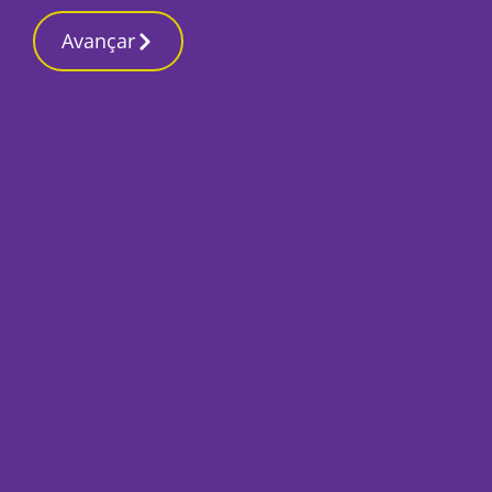
Contactos reda
10 Março 2026, Terça-feira 10:03 AM
Avançar
Início
Desporto 2
Amora joga em Táb
Hospital na Liga 3
Por
José Pina
Outubro 7, 2022