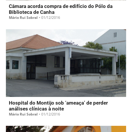
Câmara acorda compra de edifício do Pólo da
Biblioteca de Canha
Mário Rui Sobral
•
01/12/2016
Hospital do Montijo sob ‘ameaça’ de perder
análises clínicas à noite
Mário Rui Sobral
•
01/12/2016